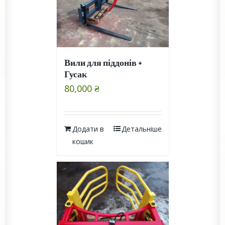
Вили для піддонів +
Гусак
80,000
₴
Додати в
Детальніше
кошик