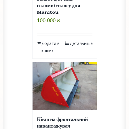
соломи/силосу для
Manitou
100,000
₴
Додати в
Детальніше
кошик
Ківш на фронтальний
навантажувач