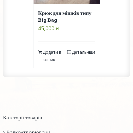
Крюк для мішків типу
Big Bag
45,000
₴
Додати в
Детальніше
кошик
Категорії товарів
Валкоутворювачи