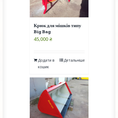
Крюк для мішків типу
Big Bag
45,000
₴
Додати в
Детальніше
кошик