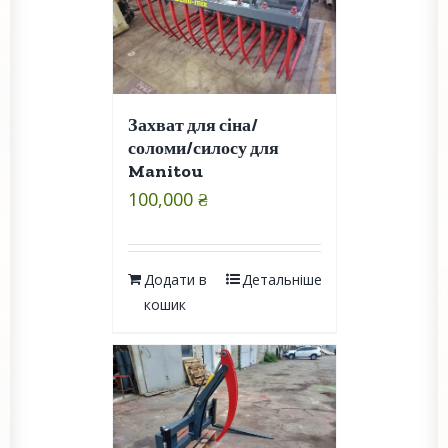
Захват для сіна/
соломи/силосу для
Manitou
100,000
₴
Додати в
Детальніше
кошик