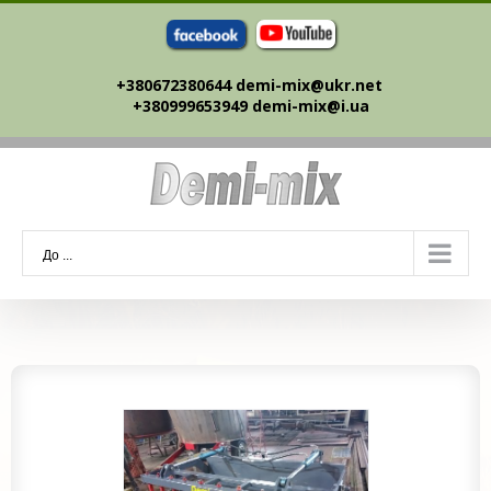
Skip
to
content
+380672380644 demi-mix@ukr.net ‎
+380999653949 demi-mix@i.ua
До ...