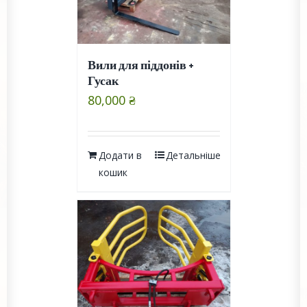
Вили для піддонів +
Гусак
80,000
₴
Додати в
Детальніше
кошик