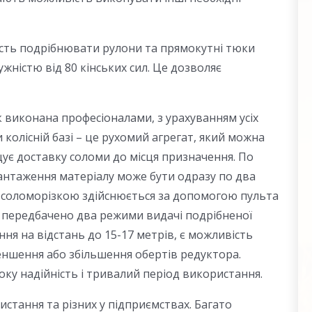
ість подрібнювати рулони та прямокутні тюки
жністю від 80 кінських сил. Це дозволяє
 виконана професіоналами, з урахуванням усіх
 колісній базі – це рухомий агрегат, який можна
ує доставку соломи до місця призначення. По
вантаження матеріалу може бути одразу по два
я соломорізкою здійснюється за допомогою пульта
на передбачено два режими видачі подрібненої
ня на відстань до 15-17 метрів, є можливість
еншення або збільшення обертів редуктора.
ку надійність і тривалий період використання.
стання та різних у підприємствах. Багато