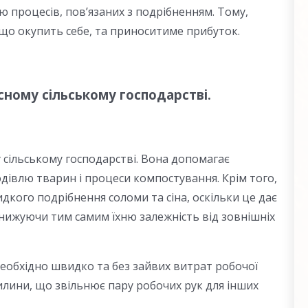
 процесів, пов’язаних з подрібненням. Тому,
 що окупить себе, та приноситиме прибуток.
сному сільському господарстві.
сільському господарстві. Вона допомагає
івлю тварин і процеси компостування. Крім того,
ого подрібнення соломи та сіна, оскільки це дає
знижуючи тим самим їхню залежність від зовнішніх
необхідно швидко та без зайвих витрат робочої
вилини, що звільнює пару робочих рук для інших