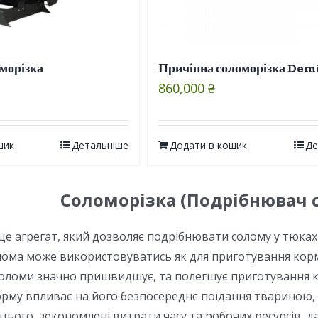
морізка
Причіпна соломорізка Dem
860,000
₴
шик
Детальніше
Додати в кошик
Де
Соломорізка (Подрібнювач 
це агрегат, який дозволяє подрібнювати солому у тюках 
ома може використовуватись як для приготування кормів
ломи значно пришвидшує, та полегшує приготування кор
орму впливає на його безпосереднє поїдання твариною,
 цього, зекономлені витрати часу та робочих ресурсів, 