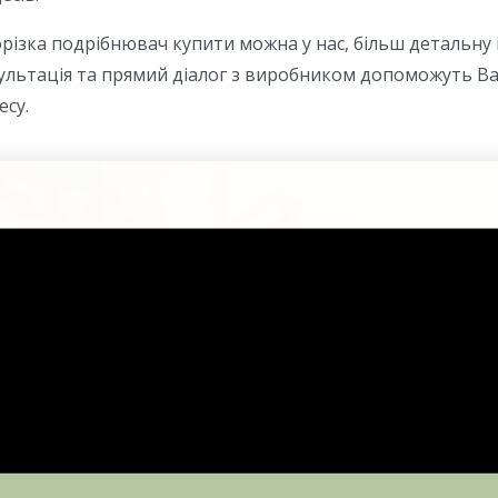
різка подрібнювач купити можна у нас, більш детальну
льтація та прямий діалог з виробником допоможуть Ва
су.