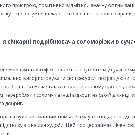
ього пристрою, позитивно відмітили значну оптимізацію
ізку – це розумне вкладення в розвиток вашої справи,
я січкарні-подрібнювача соломорізки в суча
дрібнювач стала ефективним інструментом у сучасному 
имально використовувати свої ресурси, покращуючи год
одрібнювача може також сприяти сталому процесу швидк
 переробляти солому та інші відходи на своїй ділянці, 
та добрив.
орізка буде незамінним помічником у господарстві, де 
підстилку з сіна для худоби. Цей процес займає лічені х
есів.