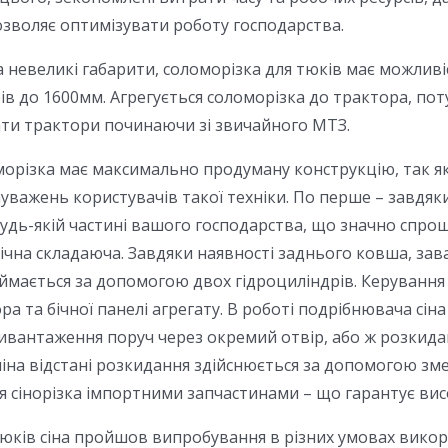
зволяє оптимізувати роботу господарства.
 невеликі габарити, соломорізка для тюків має можлив
ів до 1600мм. Агрегується соломорізка до трактора, поту
ти трактори починаючи зі звичайного МТЗ.
орізка має максимально продуману конструкцію, так як
уважень користувачів такої техніки. По перше – завдяки
удь-якій частині вашого господарства, що значно спрощ
нічна складаюча. Завдяки наявності заднього ковша, за
іймається за допомогою двох гідроциліндрів. Керуванн
ора та бічної панелі агрегату. В роботі подрібнювача сі
вивантаження поруч через окремий отвір, або ж розкидан
іна відстані розкидання здійснюється за допомогою зм
 сінорізка імпортними запчастинами – що гарантує висо
ків сіна пройшов випробування в різних умовах викори