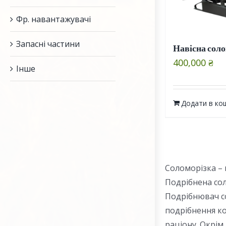
Фр. навантажувачі
Запасні частини
Навісна соло
400,000
₴
Інше
Додати в ко
Соломорізка – 
Подрібнена сол
Подрібнювач со
подрібнення к
раціону. Окрім