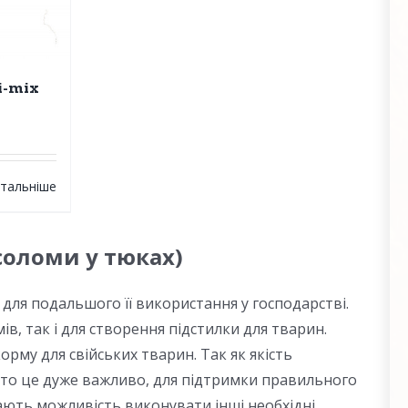
i-mix
тальніше
соломи у тюках)
для подальшого її використання у господарстві.
, так і для створення підстилки для тварин.
му для свійських тварин. Так як якість
 то це дуже важливо, для підтримки правильного
дають можливість виконувати інші необхідні