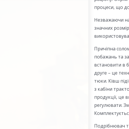
процеси, що до
Незважаючи на
значних розмір
використовува
Причіпна солом
побажань та за
встановити в б
друге – це тех
тюки. Ківш під
з кабіни тракт
продукції, це 
регулювати. Зм
Комплектується
Подрібнювач тю