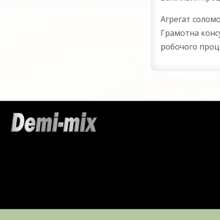
Агрегат соломо
Грамотна консу
робочого проце