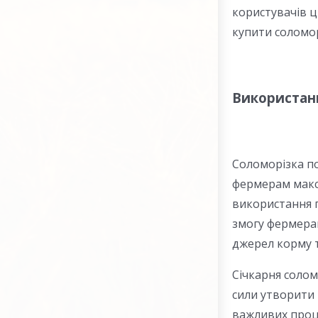
користувачів ц
купити соломор
Використанн
Соломорізка по
фермерам макс
використання п
змогу фермерам
джерел корму 
Січкарня солом
сили утворити 
важливих проц