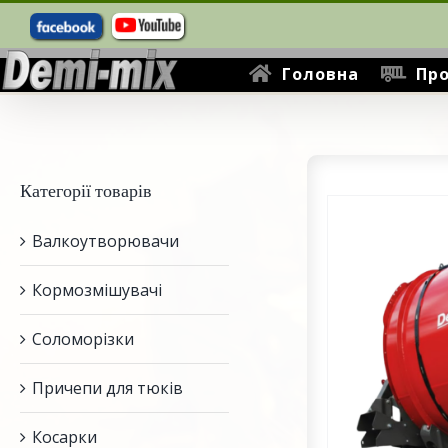
Пошук
Skip
...
to
content
Головна
Про
Категорії товарів
Валкоутворювачи
Кормозмішувачі
Соломорізки
Причепи для тюків
Косарки