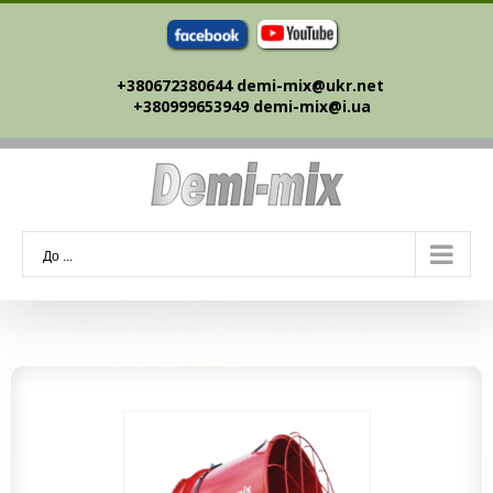
Skip
to
content
+380672380644 demi-mix@ukr.net ‎
+380999653949 demi-mix@i.ua
До ...