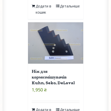
Додати в
Детальніше
кошик
Ніж для
кормозмішувачів
Kuhn, Seko, DeLaval
1,950
₴
Додати в
Детальніше