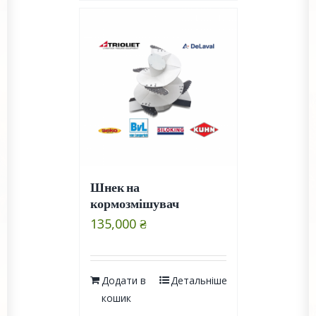
Шнек на
кормозмішувач
135,000
₴
Додати в
Детальніше
кошик