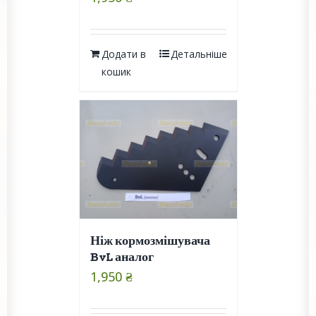
Додати в
Детальніше
кошик
Ніж кормозмішувача
BvL аналог
1,950
₴