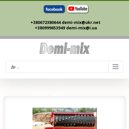
Skip
to
content
+380672380644 demi-mix@ukr.net ‎
+380999653949 demi-mix@i.ua
До ...