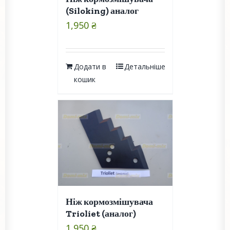
(Siloking) аналог
1,950
₴
Додати в
Детальніше
кошик
Ніж кормозмішувача
Trioliet (аналог)
1,950
₴