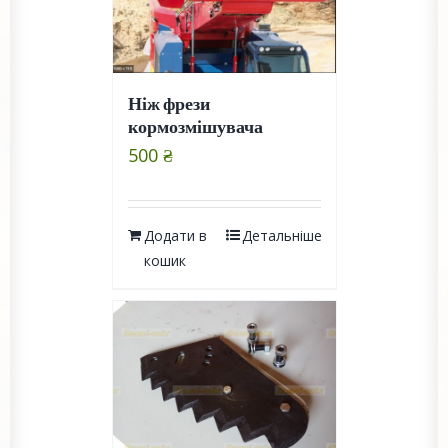
Ніж фрези
кормозмішувача
500
₴
Додати в
Детальніше
кошик