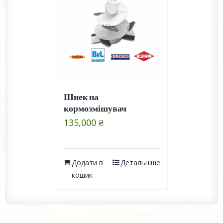
Шнек на
кормозмішувач
135,000
₴
Додати в
Детальніше
кошик