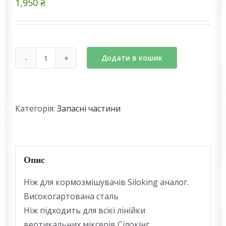
1,950
₴
Додати в кошик
Ніж
кормозмішувача
(Siloking)
аналог
Категорія:
Запасні частини
кількість
Опис
Ніж для кормозмішувачів Siloking аналог.
Високогартована сталь
Ніж підходить для всієї лінійки
вертикальних міксерів Сілокінг.