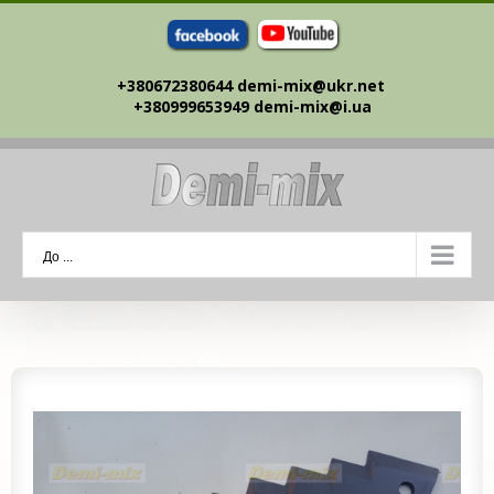
Skip
to
content
+380672380644 demi-mix@ukr.net ‎
+380999653949 demi-mix@i.ua
До ...