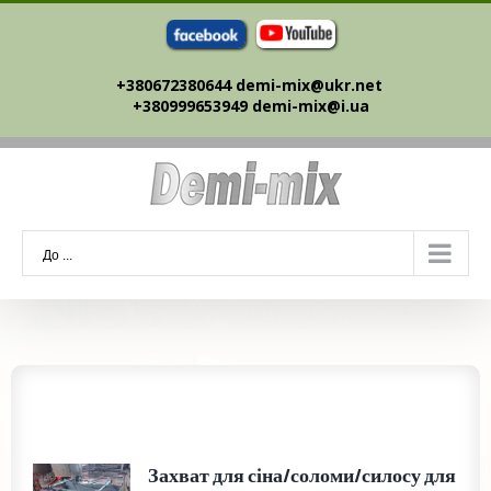
Skip
to
content
+380672380644 demi-mix@ukr.net ‎
+380999653949 demi-mix@i.ua
До ...
Захват для сіна/соломи/силосу для