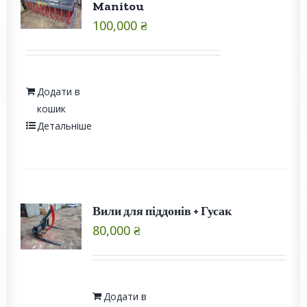
Manitou
100,000
₴
Додати в
кошик
Детальніше
Вили для піддонів + Гусак
80,000
₴
Додати в