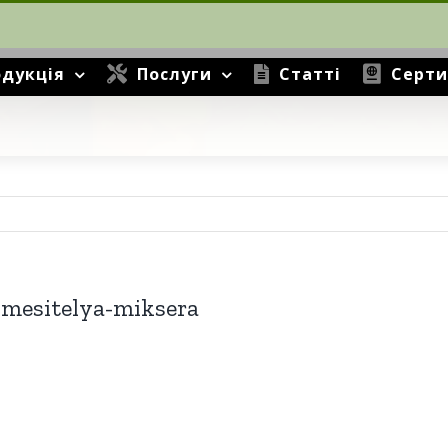
дукція
Послуги
Статті
Серти
esitelya-miksera