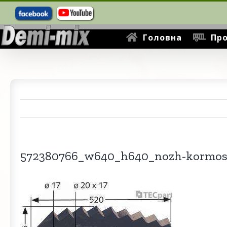
Пошук
Skip
...
to
content
Головна
Про
572380766_w640_h640_nozh-kormosm