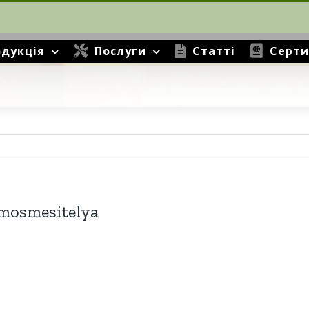
дукція
Послуги
Статті
Серти
mosmesitelya