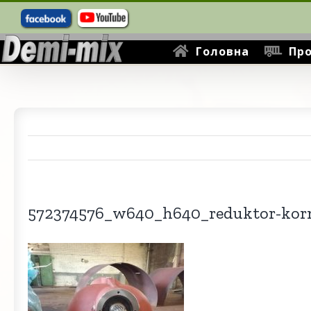
Пошук
Skip
...
to
content
Головна
Про
572374576_w640_h640_reduktor-kor