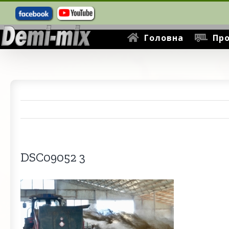
Пошук
Skip
...
to
content
Головна
Про
DSC09052 3